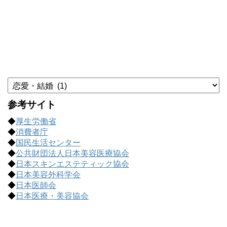
カ
テ
ゴ
参考サイト
リ
◆
厚生労働省
ー
◆
消費者庁
で
◆
国民生活センター
記
◆
公共財団法人日本美容医療協会
事
◆
日本スキンエステティック協会
を
◆
日本美容外科学会
探
◆
日本医師会
す
◆
日本医療・美容協会