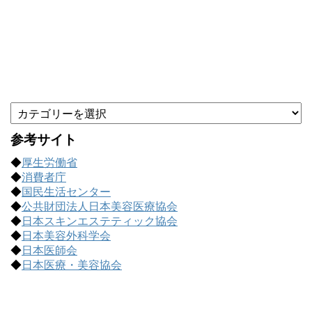
カ
テ
ゴ
参考サイト
リ
◆
厚生労働省
ー
◆
消費者庁
で
◆
国民生活センター
記
◆
公共財団法人日本美容医療協会
事
◆
日本スキンエステティック協会
を
◆
日本美容外科学会
探
◆
日本医師会
す
◆
日本医療・美容協会