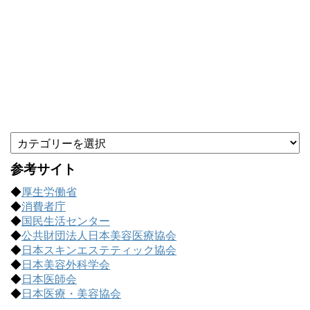
カ
テ
ゴ
参考サイト
リ
◆
厚生労働省
ー
◆
消費者庁
で
◆
国民生活センター
記
◆
公共財団法人日本美容医療協会
事
◆
日本スキンエステティック協会
を
◆
日本美容外科学会
探
◆
日本医師会
す
◆
日本医療・美容協会