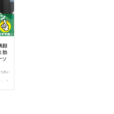
美顔
ミ効
ナソ
うれい
ン
,
コ
ーショ
気にな
レクト
ング