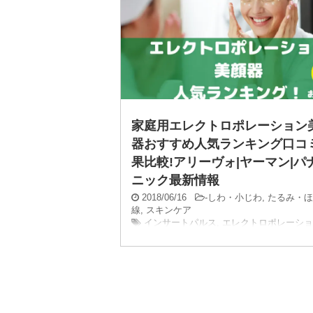
家庭用エレクトロポレーション
器おすすめ人気ランキング口コ
果比較!アリーヴォ|ヤーマン|パ
ニック最新情報
2018/06/16
-
しわ・小じわ
,
たるみ・ほ
線
,
スキンケア
インサートパルス
,
エレクトロポレーショ
アパルス
美容エステの人気メニュー「エレクトロポレ
ン」が、自宅でも施せるようになりとても人
っていますね。 そこで今回は、 家庭用「エ
ロポレーション美顔器」おすすめ人気ランキ
を紹介します。 ...