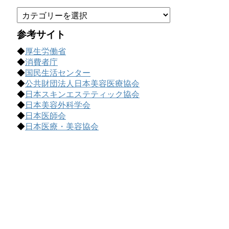
カ
テ
ゴ
参考サイト
リ
◆
厚生労働省
ー
◆
消費者庁
で
◆
国民生活センター
記
◆
公共財団法人日本美容医療協会
事
◆
日本スキンエステティック協会
を
◆
日本美容外科学会
探
◆
日本医師会
す
◆
日本医療・美容協会