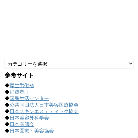
カ
テ
ゴ
参考サイト
リ
◆
厚生労働省
ー
◆
消費者庁
で
◆
国民生活センター
記
◆
公共財団法人日本美容医療協会
事
◆
日本スキンエステティック協会
を
◆
日本美容外科学会
探
◆
日本医師会
す
◆
日本医療・美容協会