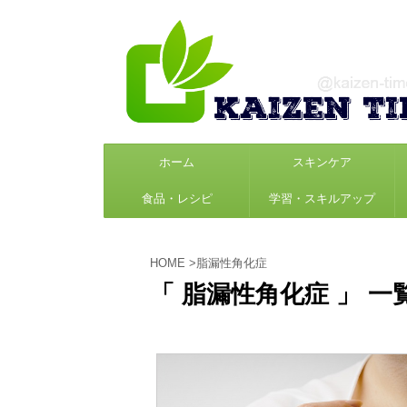
ホーム
スキンケア
食品・レシピ
学習・スキルアップ
HOME
>
脂漏性角化症
「 脂漏性角化症 」 一