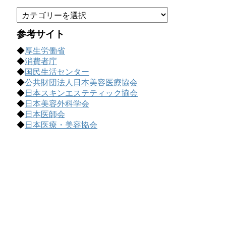
カ
テ
ゴ
参考サイト
リ
◆
厚生労働省
ー
◆
消費者庁
で
◆
国民生活センター
記
◆
公共財団法人日本美容医療協会
事
◆
日本スキンエステティック協会
を
◆
日本美容外科学会
探
◆
日本医師会
す
◆
日本医療・美容協会