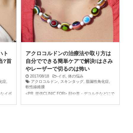
ハト
アクロコルドンの治療法や取り方は
当?首
自分でできる簡単ケアで解決!はさみ
やレーザーで切るのは怖い
2017/08/18
-
イボ
,
体の悩み
化症
,
アクロコルドン
,
スキンタッグ
,
脂漏性角化症
,
軟性線維腫
さなイボ
<PR_提供CLINIC FOR> 顔や首・デコルテなどにで
たいで
きる「小さなイボ」って意外と目立つし、老けて見
ポツポ
られる原因になるので嫌ですよね。 私は半年ぐら
い前から、首や目元にでき始めた小さな ...