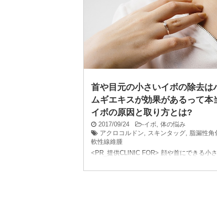
首や目元の小さいイボの除去は
ムギエキスが効果があるって本
イボの原因と取り方とは?
2017/09/24
-
イボ
,
体の悩み
アクロコルドン
,
スキンタッグ
,
脂漏性角
軟性線維腫
<PR_提供CLINIC FOR> 顔や首にできる小
(アクロコルドン)を痛い思いをせずに除去し
すか？ 私も35歳を過ぎた頃から首にできた
ツに悩んでいました。 でも、今で ...