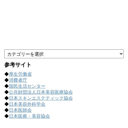
カ
テ
ゴ
参考サイト
リ
◆
厚生労働省
ー
◆
消費者庁
で
◆
国民生活センター
記
◆
公共財団法人日本美容医療協会
事
◆
日本スキンエステティック協会
を
◆
日本美容外科学会
探
◆
日本医師会
す
◆
日本医療・美容協会