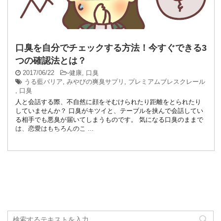
口臭を自分でチェックする方法！今すぐできる3
つの確認法とは？
2017/06/22
-
健康
,
口臭
うる藍バリア
,
みやびの爽臭サプリ
,
プレミアムブレスクレール
,
口臭
人と会話する際、不自然に顔をそむけられたり距離をとられたり
していませんか？ 口臭がキツイと、テーブルを挟んで会話してい
る相手でも悪臭が届いてしまうものです。 気になる口臭のままで
は、恋愛はもちろんのこ ...