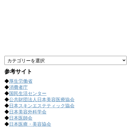
カ
テ
ゴ
参考サイト
リ
◆
厚生労働省
ー
◆
消費者庁
で
◆
国民生活センター
記
◆
公共財団法人日本美容医療協会
事
◆
日本スキンエステティック協会
を
◆
日本美容外科学会
探
◆
日本医師会
す
◆
日本医療・美容協会