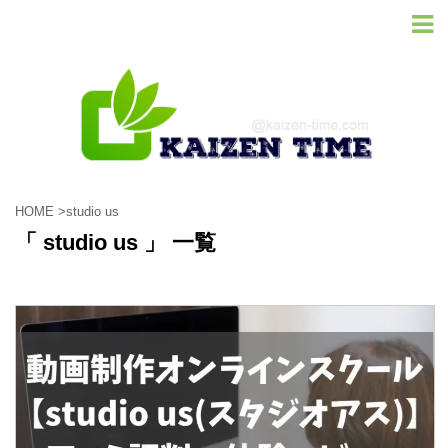
HOME
>
studio us
「 studio us 」 一覧