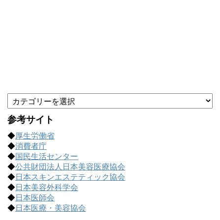
カ
テ
ゴ
参考サイト
リ
◆
厚生労働省
ー
◆
消費者庁
で
◆
国民生活センター
記
◆
公共財団法人日本美容医療協会
事
◆
日本スキンエステティック協会
を
◆
日本美容外科学会
探
◆
日本医師会
す
◆
日本医療・美容協会