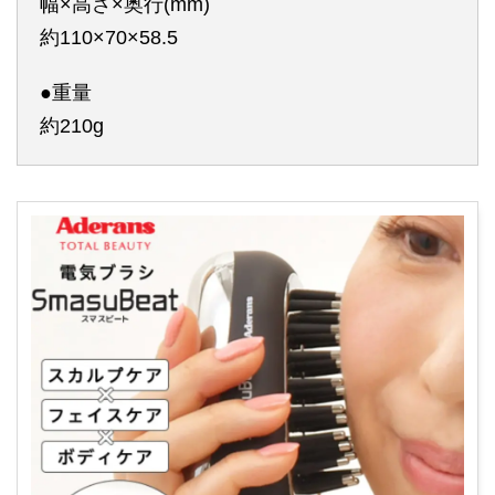
幅×高さ×奥行(mm)
約110×70×58.5
●重量
約210g