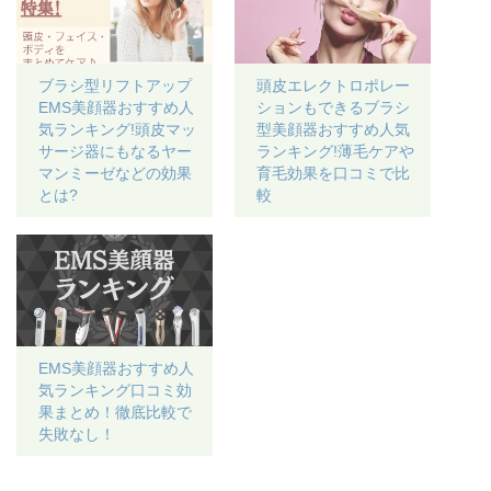
ブラシ型リフトアップ
頭皮エレクトロポレー
EMS美顔器おすすめ人
ションもできるブラシ
気ランキング!頭皮マッ
型美顔器おすすめ人気
サージ器にもなるヤー
ランキング!薄毛ケアや
マンミーゼなどの効果
育毛効果を口コミで比
とは?
較
EMS美顔器おすすめ人
気ランキング口コミ効
果まとめ！徹底比較で
失敗なし！