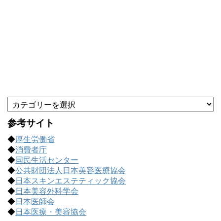
カ
テ
ゴ
参考サイト
リ
◆
厚生労働省
ー
◆
消費者庁
で
◆
国民生活センター
記
◆
公共財団法人日本美容医療協会
事
◆
日本スキンエステティック協会
を
◆
日本美容外科学会
探
◆
日本医師会
す
◆
日本医療・美容協会