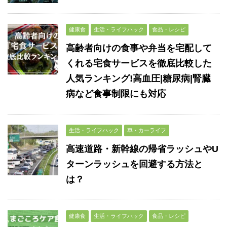
健康食
生活・ライフハック
食品・レシピ
高齢者向けの食事や弁当を宅配して
くれる宅食サービスを徹底比較した
人気ランキング!高血圧|糖尿病|腎臓
病など食事制限にも対応
生活・ライフハック
車・カーライフ
高速道路・新幹線の帰省ラッシュやU
ターンラッシュを回避する方法と
は？
健康食
生活・ライフハック
食品・レシピ