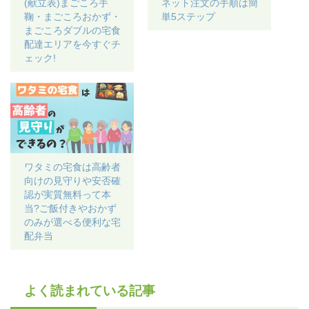
(献立表)まごころ手
ネット注文の手順は簡
鞠・まごころおかず・
単5ステップ
まごころダブルの宅食
配達エリアを今すぐチ
ェック!
ワタミの宅食は高齢者
向けの見守りや安否確
認が実質無料って本
当?ご飯付きやおかず
のみが選べる便利な宅
配弁当
よく読まれている記事