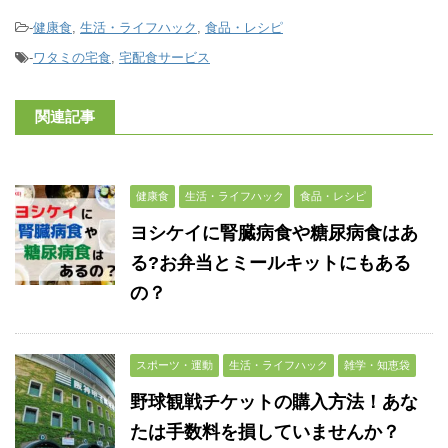
-
健康食
,
生活・ライフハック
,
食品・レシピ
-
ワタミの宅食
,
宅配食サービス
関連記事
健康食
生活・ライフハック
食品・レシピ
ヨシケイに腎臓病食や糖尿病食はあ
る?お弁当とミールキットにもある
の？
スポーツ・運動
生活・ライフハック
雑学・知恵袋
野球観戦チケットの購入方法！あな
たは手数料を損していませんか？