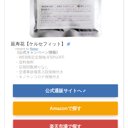
延寿花【ケルセフィット】
created by
Rinker
《公式キャンペーン情報》
・WEB限定定期毎月50%OFF
・送料無料
・定期回数縛りなし
・交通事故傷害入院保険付き
・キノケンコロナ保険付き
公式通販サイトへ
Amazonで探す
楽天市場で探す