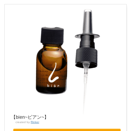
【bien~ビアン~】
created by
Rinker