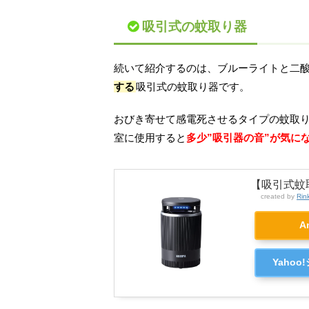
吸引式の蚊取り器
続いて紹介するのは、ブルーライトと二
する
吸引式の蚊取り器です。
おびき寄せて感電死させるタイプの蚊取
室に使用すると
多少”吸引器の音”が気に
【吸引式蚊
created by
Rin
A
Yaho