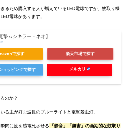
きるため購入する人が増えているLED電球ですが、蚊取り機
LED電球があります。
【電撃ムシキラー・ネオ】
ker
mazonで探す
楽天市場で探す
メルカリ
o!ショッピングで探す
するのか？
ている虫が好む波長のブルーライトと電撃殺虫灯。
た瞬間に蚊を感電死させる
「静音」「無害」の画期的な蚊取り