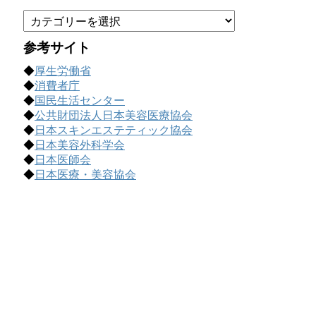
カ
テ
ゴ
参考サイト
リ
◆
厚生労働省
ー
◆
消費者庁
で
◆
国民生活センター
記
◆
公共財団法人日本美容医療協会
事
◆
日本スキンエステティック協会
を
◆
日本美容外科学会
探
◆
日本医師会
す
◆
日本医療・美容協会