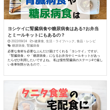
ヨシケイに腎臓病食や糖尿病食はある?お弁当
とミールキットにもあるの？
2022/09/24
-
健康食
,
生活・ライフハック
,
食品・レシピ
糖尿病食
,
腎臓病食
必要な食材を必要なぶんだけ届けてくれる「ヨシケイ」ですが、
「腎臓病食」や「糖尿病食」になるお弁当やミールキットがあっ
たらぜひ利用したいですよね。 私は慢性腎臓病のステージ4で厳し
い食事制限があるので、 ...