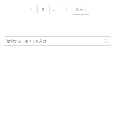
1
2
…
4
次へ »