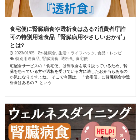
食宅便に腎臓病食や透析食はある?消費者庁許
可の特別用途食品「腎臓病用やさしいおかず」
とは?
2023/01/05
-
健康食
,
生活・ライフハック
,
食品・レシピ
特別用途食品
,
腎臓病食
,
透析食
,
食宅便
宅配食サービスの「食宅便」は制限食を取り扱っているため、腎
臓を患っている方や透析を受けている方に適したお弁当もあるの
か気になりますよね。 そこで今回は、 「食宅便」に腎臓病食や透
析食はあるの？ という ...