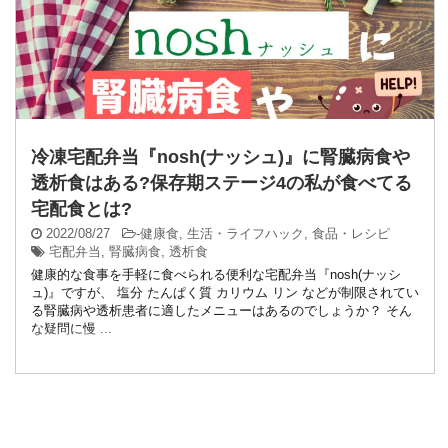
冷凍宅配弁当『nosh(ナッシュ)』に腎臓病食や
透析食はある?保存期ステージ4の私が食べてる
宅配食とは?
2022/08/27
-
健康食
,
生活・ライフハック
,
食品・レシピ
宅配弁当
,
腎臓病食
,
透析食
健康的な食事を手軽に食べられる便利な宅配弁当『nosh(ナッシ
ュ)』ですが、 塩分 たんぱく質 カリウム リン などが制限されてい
る腎臓病や透析患者に適したメニューはあるのでしょうか？ そん
な疑問に慢 ...