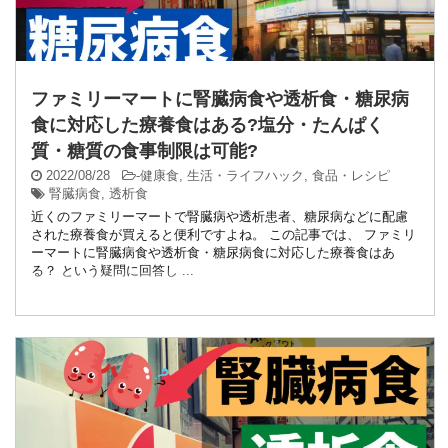
ファミリーマートに腎臓病食や透析食・糖尿病
食に対応した療養食はある?塩分・たんぱく
質・糖質の食事制限は可能?
2022/08/28
-
健康食
,
生活・ライフハック
,
食品・レシピ
腎臓病食
,
透析食
近くのファミリーマートで腎臓病や透析患者、糖尿病などに配慮
された療養食が買えると便利ですよね。 この記事では、 ファミリ
ーマートに腎臓病食や透析食・糖尿病食に対応した療養食はあ
る？ という疑問に回答し ...