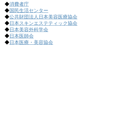
◆
消費者庁
で
◆
国民生活センター
記
◆
公共財団法人日本美容医療協会
事
◆
日本スキンエステティック協会
を
◆
日本美容外科学会
探
◆
日本医師会
す
◆
日本医療・美容協会