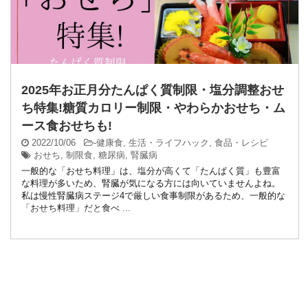
2025年お正月分たんぱく質制限・塩分調整おせ
ち特集!糖質カロリー制限・やわらかおせち・ム
ース食おせちも!
2022/10/06
-
健康食
,
生活・ライフハック
,
食品・レシピ
おせち
,
制限食
,
糖尿病
,
腎臓病
一般的な「おせち料理」は、塩分が高くて「たんぱく質」も豊富
な料理が多いため、腎臓が気になる方には向いていませんよね。
私は慢性腎臓病ステージ4で厳しい食事制限があるため、一般的な
「おせち料理」だと食べ ...