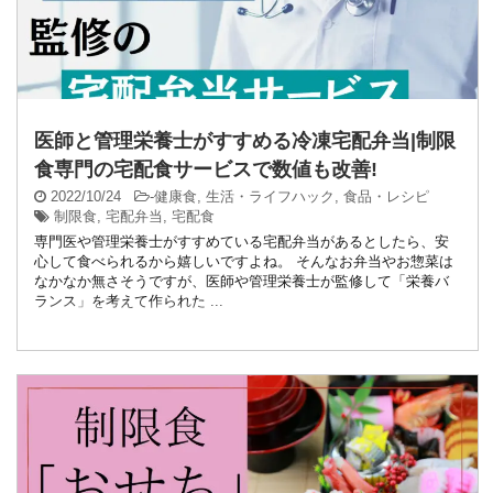
医師と管理栄養士がすすめる冷凍宅配弁当|制限
食専門の宅配食サービスで数値も改善!
2022/10/24
-
健康食
,
生活・ライフハック
,
食品・レシピ
制限食
,
宅配弁当
,
宅配食
専門医や管理栄養士がすすめている宅配弁当があるとしたら、安
心して食べられるから嬉しいですよね。 そんなお弁当やお惣菜は
なかなか無さそうですが、医師や管理栄養士が監修して「栄養バ
ランス」を考えて作られた ...