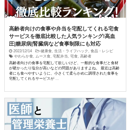
高齢者向けの食事や弁当を宅配してくれる宅食
サービスを徹底比較した人気ランキング!高血
圧|糖尿病|腎臓病など食事制限にも対応
2022/12/14
-
健康食
,
生活・ライフハック
,
食品・レシピ
やわらか食
,
ムース食
,
宅配弁当
,
宅食
,
高齢者
高齢者向けの食事を宅配して欲しいけど、一般的な食事だと食材
が硬かったり塩分が高いなどの問題がありますよね。 最近は高齢
者にも食べやすいように、小さくて柔らかめに調理された食事を
宅配してくれるサービスが ...