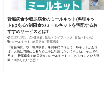
腎臓病食や糖尿病食のミールキット(料理キッ
ト)はある?制限食のミールキットを宅配するお
すすめサービスとは?
2023/01/20
-
健康食
,
生活・ライフハック
,
食品・レシピ
ミールキット
,
糖尿病食
,
腎臓病食
「腎臓病食」や「糖尿病食」を簡単に作れるミールキットがあれ
ば、大幅に時短になるため上手に利用したいですよね。 そこで今
回は、 腎臓病食や糖尿病食のミールキットってあるの？ という疑
問に回答したいと思い ...