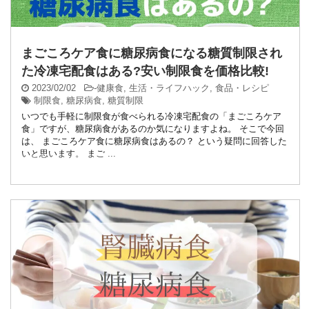
まごころケア食に糖尿病食になる糖質制限され
た冷凍宅配食はある?安い制限食を価格比較!
2023/02/02
-
健康食
,
生活・ライフハック
,
食品・レシピ
制限食
,
糖尿病食
,
糖質制限
いつでも手軽に制限食が食べられる冷凍宅配食の「まごころケア
食」ですが、糖尿病食があるのか気になりますよね。 そこで今回
は、 まごころケア食に糖尿病食はあるの？ という疑問に回答した
いと思います。 まご ...