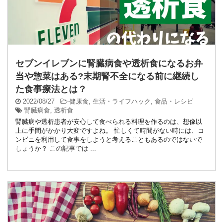
セブンイレブンに腎臓病食や透析食になるお弁
当や惣菜はある?末期腎不全になる前に継続し
た食事療法とは？
2022/08/27
-
健康食
,
生活・ライフハック
,
食品・レシピ
腎臓病食
,
透析食
腎臓病や透析患者が安心して食べられる料理を作るのは、想像以
上に手間がかかり大変ですよね。 忙しくて時間がない時には、コ
ンビニを利用して食事をしようと考えることもあるのではないで
しょうか？ この記事では ...