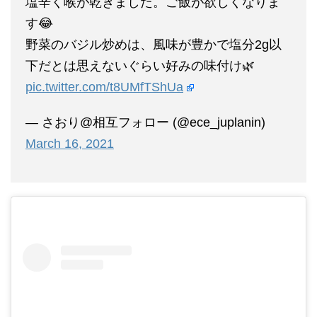
塩辛く喉が乾きました。ご飯が欲しくなりま
す😂
野菜のバジル炒めは、風味が豊かで塩分2g以
下だとは思えないぐらい好みの味付け🌿
pic.twitter.com/t8UMfTShUa
— さおり@相互フォロー (@ece_juplanin)
March 16, 2021