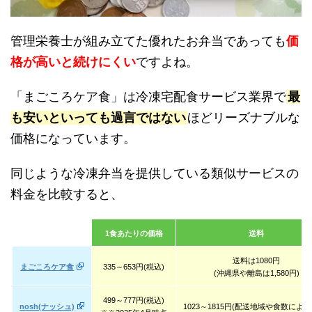
管理栄養士が組み立てた優れたお弁当であっても
価
格が高いと続けにくい
ですよね。
「まごころケア食」は冷凍宅配食サービス業界で
最
も安いといっても過言ではない
ほどリーズナブルな
価格になっています。
同じような冷凍弁当を提供している類似サービスの
料金を比較すると、
1食あたりの価格
送料
送料は1080円
まごころケア食
335～653円(税込)
(沖縄県や離島は1,580円)
499～777円(税込)
nosh(ナッシュ)
1023～1815円(配送地域や食数により